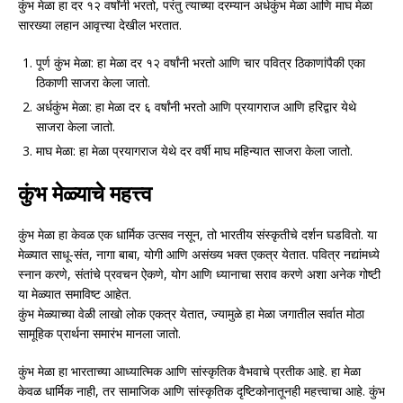
कुंभ मेळा हा दर १२ वर्षांनी भरतो, परंतु त्याच्या दरम्यान अर्धकुंभ मेळा आणि माघ मेळा
सारख्या लहान आवृत्त्या देखील भरतात.
पूर्ण कुंभ मेळा: हा मेळा दर १२ वर्षांनी भरतो आणि चार पवित्र ठिकाणांपैकी एका
ठिकाणी साजरा केला जातो.
अर्धकुंभ मेळा: हा मेळा दर ६ वर्षांनी भरतो आणि प्रयागराज आणि हरिद्वार येथे
साजरा केला जातो.
माघ मेळा: हा मेळा प्रयागराज येथे दर वर्षी माघ महिन्यात साजरा केला जातो.
कुंभ मेळ्याचे महत्त्व
कुंभ मेळा हा केवळ एक धार्मिक उत्सव नसून, तो भारतीय संस्कृतीचे दर्शन घडवितो. या
मेळ्यात साधू-संत, नागा बाबा, योगी आणि असंख्य भक्त एकत्र येतात. पवित्र नद्यांमध्ये
स्नान करणे, संतांचे प्रवचन ऐकणे, योग आणि ध्यानाचा सराव करणे अशा अनेक गोष्टी
या मेळ्यात समाविष्ट आहेत.
कुंभ मेळ्याच्या वेळी लाखो लोक एकत्र येतात, ज्यामुळे हा मेळा जगातील सर्वात मोठा
सामूहिक प्रार्थना समारंभ मानला जातो.
कुंभ मेळा हा भारताच्या आध्यात्मिक आणि सांस्कृतिक वैभवाचे प्रतीक आहे. हा मेळा
केवळ धार्मिक नाही, तर सामाजिक आणि सांस्कृतिक दृष्टिकोनातूनही महत्त्वाचा आहे. कुंभ