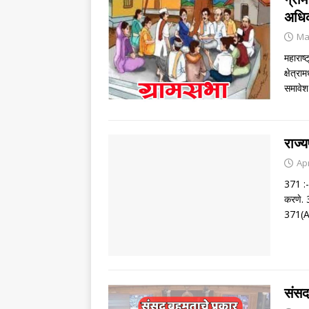
अधि
Ma
महाराष
क्षेत्रा
समावेश
राज्
Apr
371 :- 
करणे. 
371(
संसद