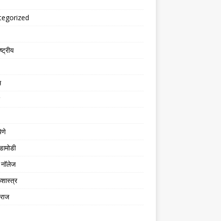
tegorized
्ट्रीय
स
िणे
डामोडी
नॉलेज
शास्त्र
तराज