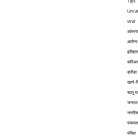
Tips
Unca
viral
आंतरराष
आरोग्य
इतिहा
करिअर
क्रीडा
खाणे-प
चालू घ
जनरल 
नागरिक
पंचाय
परिक्षा