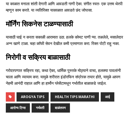
या काळात मनाला शांती देणारी आणि आवडती गाणी ऐका. संगीत स्वतः एक उत्तम थेरपी
म्हणून काम करते. या व्यतिरिक्त याकाळात आवडते छंद जोपासा.
मॉर्निंग सिकनेस टाळण्यासाठी
यासाठी घाई न करता सकाळी आरामात उठा. हलके कोमट पाणी प्या. तळलेले, मसालेदार
अन्न खाणे टाळा. चहा कॉफी सेवन देखील कमी प्रमाणात करा. रिक्त पोटी राहू नका.
निरोगी व सक्रिय बाळासाठी
गरोदरपणात सक्रिय रहा, कथा ऐका, धार्मिक पुस्तके मोठ्याने वाचा, हलक्या पावलांनी
चाला आणि व्यायाम करा. यामुळे शरीरात इंडोरफिन संप्रेरक तयार होते, यामुळे आपण
नेहमी आनंदी राहाल आणि हा हार्मोन प्लेसेंटामधून गर्भातील बाळाकडे जाईल.
AROGYA TIPS
HEALTH TIPS MARATHI
आई
आरोग्य टिप्स
गर्भवती
बाळंतपण