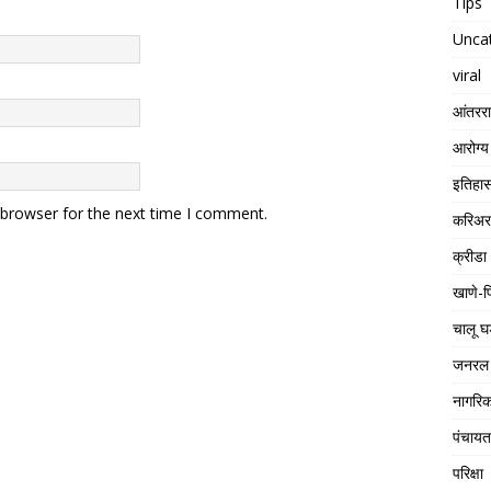
Tips
Unca
viral
आंतरराष
आरोग्य
इतिहा
 browser for the next time I comment.
करिअर
क्रीडा
खाणे-प
चालू घ
जनरल 
नागरिक
पंचाय
परिक्षा