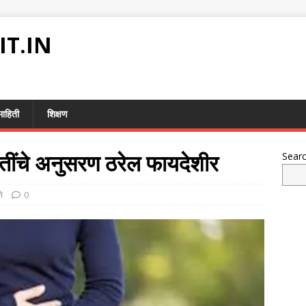
IT.IN
माहिती
शिक्षण
्धतींचे अनुसरण ठरेल फायदेशीर
Sear
े
0