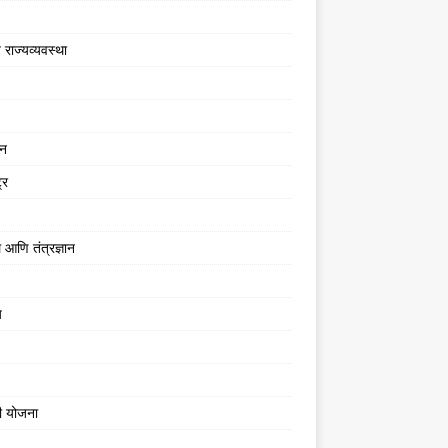
 राज्यव्यवस्था
जन
्र
 आणि तंत्रज्ञान
य
ी योजना