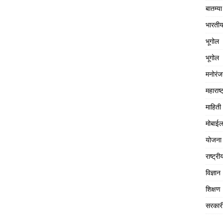
बातम्या
भारतीय
भूगोल
भूगोल
मनोरं
महाराष्ट
माहिती
मोबाईल
योजना
राष्ट्री
विज्ञान
शिक्षण
सरकार