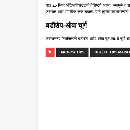
यात 25 भिन्न अँटिऑक्सिडेंटची वैशिष्ट्ये आहेत, ज्यामुळे ते 
जेवणात आले समाविष्ट करू शकता. याने तुमची पचनशक्तीही स
बडीशेप-ओवा चूर्ण
जेवणानंतर नियमितपणे बडीशेप आणि ओवा पूड खा. हे चूर्ण खा
AROGYA TIPS
HEALTH TIPS MARA