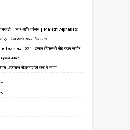
 बाराखडी – स्वर आणि व्यंजन | Marathi Alphabets
ेळा: एक दिव्य आणि आध्यात्मिक सण
 Tax Slab 2024 : इन्कम टॅक्समध्ये मोठे बदल जाहीर
 म्हणजे काय?
्यात आजारांना रोखण्यासाठी करा हे उपाय
re
ry
y