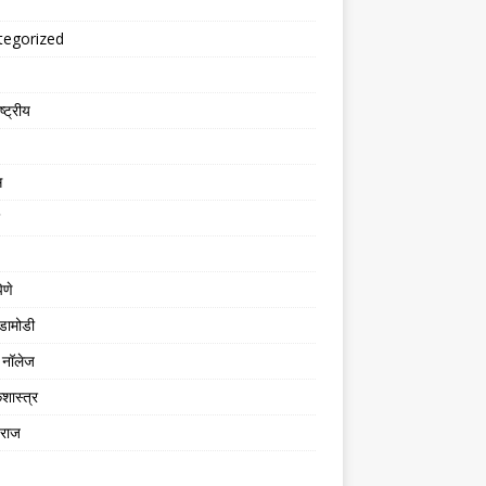
tegorized
्ट्रीय
स
िणे
डामोडी
नॉलेज
शास्त्र
तराज