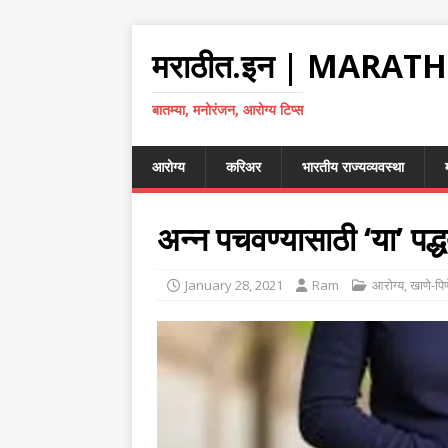
मराठीत.इन | MARATH
बातम्या, मनोरंजन, आरोग्य टिप्स
आरोग्य
करिअर
भारतीय राज्यव्यवस्था
अन्न पचवण्यासाठी ‘या’ पद
January 28, 2021
Ram
आरोग्य
,
खाणे-पिण