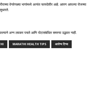
शरीराच्या वेगवेगळ्या भागांमध्ये अत्यंत फायदेशीर आहे. आपण आपल्या रोजच्या
ुधारते.
ल्ल्याने अन्न लवकर पचते आणि पोटासंबंधित समस्या उद्भवत नाही.
THI
MARATHI HEALTH TIPS
आरोग्य टिप्स