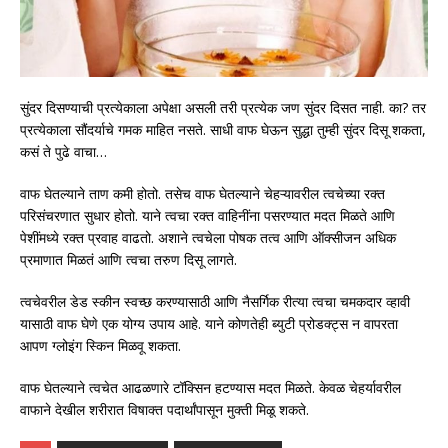
सुंदर दिसण्याची प्रत्येकाला अपेक्षा असली तरी प्रत्येक जण सुंदर दिसत नाही. का? तर
प्रत्येकाला सौंदर्याचे गमक माहित नसते. साधी वाफ घेऊन सुद्धा तुम्ही सुंदर दिसू शकता,
कसं ते पुढे वाचा…
वाफ घेतल्याने ताण कमी होतो. तसेच वाफ घेतल्याने चेहऱ्यावरील त्वचेच्या रक्त
परिसंचरणात सुधार होतो. याने त्वचा रक्त वाहिनींना पसरण्यात मदत मिळते आणि
पेशींमध्ये रक्त प्रवाह वाढतो. अशाने त्वचेला पोषक तत्व आणि ऑक्सीजन अधिक
प्रमाणात मिळतं आणि त्वचा तरुण दिसू लागते.
त्वचेवरील डेड स्कीन स्वच्छ करण्यासाठी आणि नैसर्गिक रीत्या त्वचा चमकदार व्हावी
यासाठी वाफ घेणे एक योग्य उपाय आहे. याने कोणतेही ब्युटी प्रोडक्ट्स न वापरता
आपण ग्लोइंग स्किन मिळवू शकता.
वाफ घेतल्याने त्वचेत आढळणारे टॉक्सिन हटण्यास मदत मिळते. केवळ चेहर्यावरील
वाफाने देखील शरीरात विषाक्त पदार्थांपासून मुक्ती मिळू शकते.