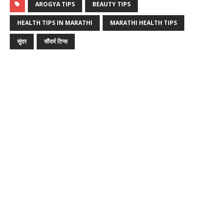
AROGYA TIPS
BEAUTY TIPS
HEALTH TIPS IN MARATHI
MARATHI HEALTH TIPS
सुंदर
सौंदर्य टिप्स