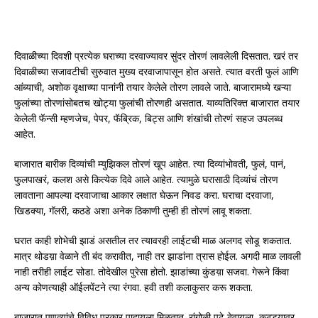
दिवाळीच्या दिवशी प्रत्येक घराच्या दरवाज्यावर सुंदर तोरणं लावलेली दिसतात. खरं तर
दिवाळीच्या सजावटीची सुरुवात मुख्य दरवाजापासून होत असते. त्यात वरती फुलं आणि
आंब्याची, अशोक वृक्षाच्या पानांनी तयार केलेले तोरण लावले जाते. बाजारामध्ये खऱ्या
फुलांच्या तोरणांसोबतच खोट्या फुलांची तोरणही असतात. याव्यतिरिक्त बाजारात तयार
केलेली फॅन्सी म्हणजेच, पेपर, फॅब्रिक, बिट्स आणि शंखांची तोरणं सहज उपलब्ध
आहेत.
बाजारात बारीक दिव्यांची म्युझिकल तोरणं खूप आहेत. त्या दिव्यांभोवती, फुलं, पानं,
फुलपाखरं, कलश असे कित्येक दिवे आले आहेत. त्यामुळे घरासाठी दिव्यांचं तोरण
लावताना आपल्या दरवाजाचा आकार लक्षात घेऊन निवड करा. घराचा दरवाजा,
खिडक्या, गॅलरी, कठडे अशा अनेक ठिकाणी तुम्ही ही तोरणं लावू शकता.
घरात काही शोभेची झाडं असतील तर त्यावरही लाईटची माळ अलगद सोडू शकतात.
मात्र थोडय़ा वेळाने ती बंद करावीत, नाही तर झाडांना त्रास होईल. अगदी माळ लावली
नाही तरीही लाईट सोडा. तोदेखील पुरेसा होतो. झाडांच्या कुंडय़ा सजवा. गेरूने किंवा
अन्य कोणत्याही ऑईलपेंटने त्या रंगवा. हवी तशी कलाकुसर करू शकता.
बाजारात पणत्यांचे विविध प्रकार पाहायला मिळतात. रांगोळी पुढे ठेवायला, कठडय़ावर,