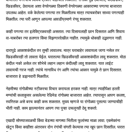
खिडकीवर, ठेवायला अशा वेगवेगळ्या ठिकाणी वेगवेगळ्या आकाराच्या पणत्या बाजारात
उपलब्ध आहेत. वर्क केलेल्या पणत्या तर मिळतीलच मात्र त्याचबरोबर साध्या पणत्याही
मिळतील. त्या घरी आणून आपल्या आवडीप्रमाणे रंगवू शकतात.
काही पणत्या तर इलेक्ट्रिकवरही असतात. त्या दिसायलाही छान दिसतात आणि शिवाय
वा-याबरोबर त्या हलणार किंवा विझणारदेखील नाहीत. त्यामुळे धोकाही उद्भवणार नाही.
दारापुढे आकाशकंदील तर तुम्ही लावालच. मात्र घराबाहेर लावायला जागा नसेल तर
खिडकीवरही तो लावता येईल. घरातल्या खिडकीवरही आकाशकंदील लावू शकतात. मोठा
कंदील नको असेल तर शोभेचे लहान लहान कंदीलही लावू शकतात. यात लाईट
लावायची गरज नाही. त्यांचे नानाविध रंग आणि त्यांचा आकार यामुळे ते छान दिसतात.
बाजारात हे डझनवारी मिळतील.
नेहमीच्या रांगोळीच्या स्टीकरचा विचार करायला हरकत नाही. मात्र त्याहीपेक्षा हल्ली
मण्यांची कलाकुसर असलेल्या रेडिमेड रांगोळ्या बाजारात आहेत. त्यापासून आपण कलश,
स्वस्तिक असे बरच काही करू शकतात. मुख्य म्हणजे या रांगोळ्या पुसल्या जाण्याचीही
भीती नाही. काम झाल्यानंतर आपण त्या पुन्हा उचलूनही ठेवू शकतो.
एखादी सोफ्याजवळची किंवा बेडच्या मागच्या भिंतीला फुलांच्या माळा लावा. एकमेकांना
खेटून किंवा काहीशा अंतरावर दोन रंगांची संगती केल्यास त्या खूप छान दिसतील. घरात