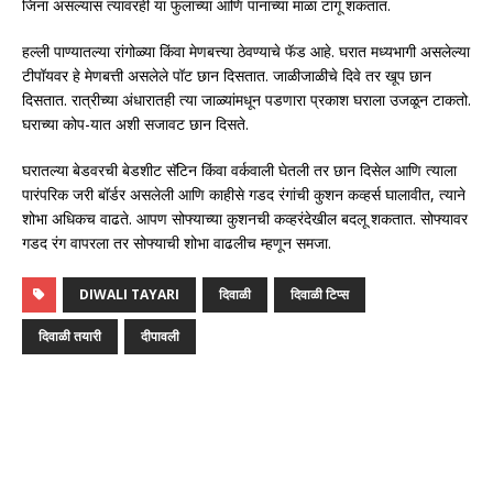
जिना असल्यास त्यावरही या फुलांच्या आणि पानांच्या माळा टांगू शकतात.
हल्ली पाण्यातल्या रांगोळ्या किंवा मेणबत्त्या ठेवण्याचे फॅड आहे. घरात मध्यभागी असलेल्या
टीपॉयवर हे मेणबत्ती असलेले पॉट छान दिसतात. जाळीजाळीचे दिवे तर खूप छान
दिसतात. रात्रीच्या अंधारातही त्या जाळ्यांमधून पडणारा प्रकाश घराला उजळून टाकतो.
घराच्या कोप-यात अशी सजावट छान दिसते.
घरातल्या बेडवरची बेडशीट सॅटिन किंवा वर्कवाली घेतली तर छान दिसेल आणि त्याला
पारंपरिक जरी बॉर्डर असलेली आणि काहीसे गडद रंगांची कुशन कव्हर्स घालावीत, त्याने
शोभा अधिकच वाढते. आपण सोफ्याच्या कुशनची कव्हरंदेखील बदलू शकतात. सोफ्यावर
गडद रंग वापरला तर सोफ्याची शोभा वाढलीच म्हणून समजा.
DIWALI TAYARI
दिवाळी
दिवाळी टिप्स
दिवाळी तयारी
दीपावली