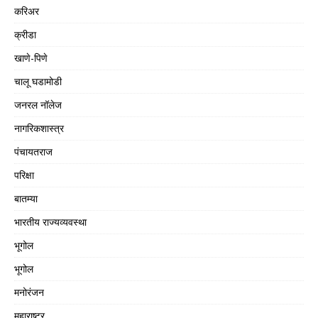
करिअर
क्रीडा
खाणे-पिणे
चालू घडामोडी
जनरल नॉलेज
नागरिकशास्त्र
पंचायतराज
परिक्षा
बातम्या
भारतीय राज्यव्यवस्था
भूगोल
भूगोल
मनोरंजन
महाराष्ट्र