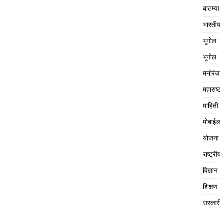
बातम्या
भारतीय
भूगोल
भूगोल
मनोरं
महाराष्ट
माहिती
मोबाईल
योजना
राष्ट्री
विज्ञान
शिक्षण
सरकार