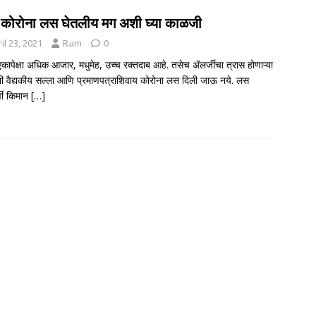
ही कोरोना लस घेतलीय मग अशी घ्या काळजी
il 23, 2021
Ram
0
एकापेक्षा अधिक आजार, मधुमेह, उच्च रक्‍तदाब आहे. तसेच ॲलर्जीचा त्रास होणाऱ्या
तींनी वैद्यकीय सल्ला आणि प्रमाणपत्राशिवाय कोरोना लस दिली जाऊ नये. लस
र्वी किमान
[…]