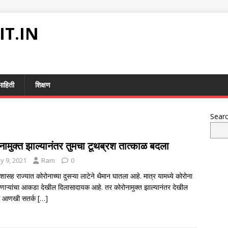
IT.IN
माहिती
शिक्षण
Sear
नामुक्त झाल्यानंतर तुमचा टूथब्रश तात्काळ बदला
y 9, 2021
Ram
0
ेशासह राज्यात कोरोनाच्या दुसऱ्या लाटेने थैमान घातला आहे. मात्र यामध्ये कोरोना
होणाऱ्यांचा आकडा देखील दिलासादायक आहे. तर कोरोनामुक्त झाल्यानंतर देखील
ंना आणखी सतर्क
[…]