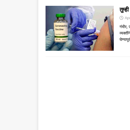
तुम्
Apr
गंभीर, 
व्यक्‍
घेण्यापू