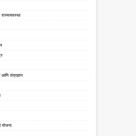
 राज्यव्यवस्था
जन
्र
 आणि तंत्रज्ञान
य
ी योजना