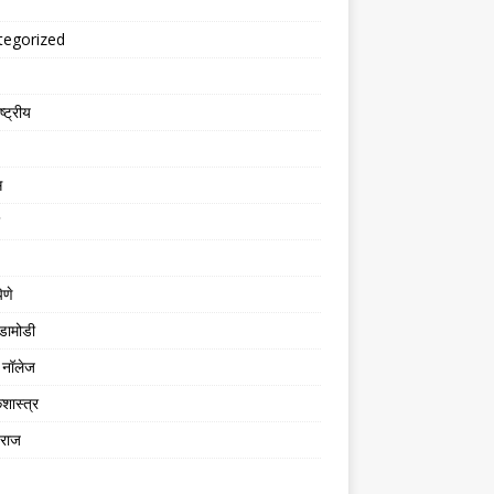
tegorized
्ट्रीय
स
िणे
डामोडी
नॉलेज
शास्त्र
तराज