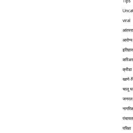
Tips
Unca
viral
आंतरराष
आरोग्य
इतिहा
करिअर
क्रीडा
खाणे-प
चालू घ
जनरल 
नागरिक
पंचाय
परिक्षा