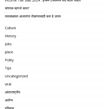
Income Tax Slab 2024 : इन्कम टॅक्समध्ये मोठे बदल जाहीर
संगणक म्हणजे काय?
पावसाळ्यात आजारांना रोखण्यासाठी करा हे उपाय
Culture
History
Jobs
place
Polity
Tips
Uncategorized
viral
आंतरराष्ट्रीय
आरोग्य
इतिहास