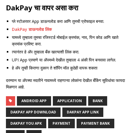
DakPay चा वापर असा करा
प्ले स्टोअरवर App डाऊनलोड करा आणि तुमची प्रोफाइल बनवा.
DakPay डाऊनलोड लिंक
यामध्ये तुम्हाला तुमचा रजिस्टर्ड मोबाईल क्रमांक, नाव, पिन कोड आणि खाते
क्रमांक प्रविष्ट करा.
त्यानंतर हे अ‍ॅप तुम्हाला बँक खात्याशी लिंक करा.
UPI App प्रमाणे या अ‍ॅपमध्ये देखील तुम्हाला 4 अंकी पिन बनवावा लागेल.
हे अ‍ॅप तुम्ही किराणा दुकान ते शॉपिंग मॉल कुठेही वापरू शकता
दरम्यान या अ‍ॅपच्या मदतीने गावामध्ये राहणाऱ्या लोकांना देखील बँकिंग सुविधांचा फायदा
मिळणार आहे.
ANDROID APP
APPLICATION
BANK
DAKPAY APP DOWNLOAD
DAKPAY APP LINK
DAKPAY YOU APK
PAYMENT
PAYMENT BANK