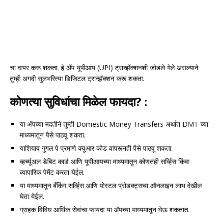
चा वापर करू शकता. हे अ‍ॅप यूपीआय (UPI) ट्रान्झॅक्शनशी जोडले गेले असल्याने
तुम्ही अगदी सुलभरित्या डिजिटल ट्रान्झॅक्शन करू शकता.
कोणत्या सुविधांचा मिळेल फायदा? :
या अ‍ॅपच्या मदतीने तुम्ही Domestic Money Transfers अर्थात DMT च्या
माध्यमातून पैसे पाठवू शकता.
याशियाव गुगल पे प्रमाणे क्यूआर कोड वापरूनही पैसे पाठवू शकता.
व्हर्च्यूअल डेबिट कार्ड आणि यूपीआयच्या माध्यमातून कोणतंही सर्व्हिस किंवा
व्यापारिक पेमेंट करता येईल.
या माध्यमातून बँकिंग सर्व्हिस आणि पोस्टल प्रोडक्ट्सचा ऑनलाइन लाभ देखील
घेता येईल.
ग्राहक विविध आर्थिक सेवांचा फायदा या अ‍ॅपच्या माध्यमातून घेऊ शकतात.