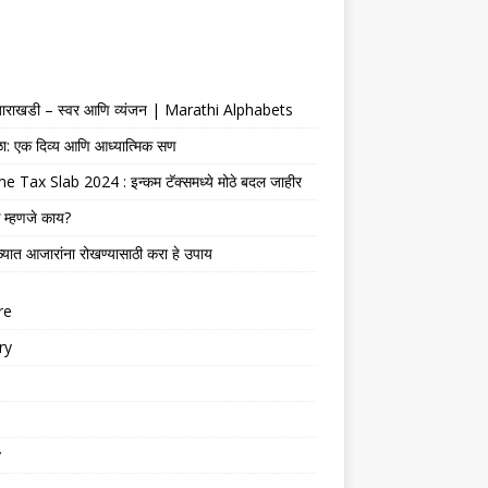
 बाराखडी – स्वर आणि व्यंजन | Marathi Alphabets
ेळा: एक दिव्य आणि आध्यात्मिक सण
 Tax Slab 2024 : इन्कम टॅक्समध्ये मोठे बदल जाहीर
 म्हणजे काय?
्यात आजारांना रोखण्यासाठी करा हे उपाय
re
ry
y