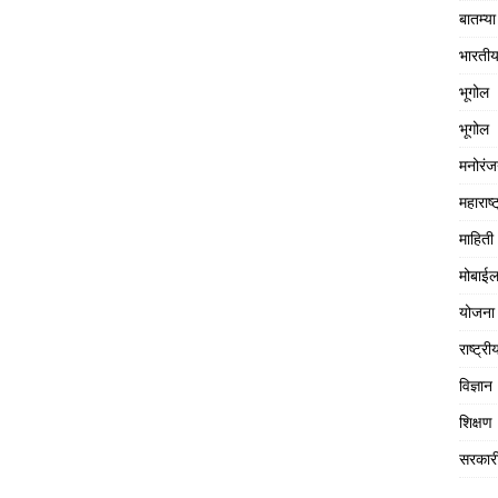
बातम्या
भारतीय
भूगोल
भूगोल
मनोरं
महाराष्ट
माहिती
मोबाईल
योजना
राष्ट्री
विज्ञान
शिक्षण
सरकार