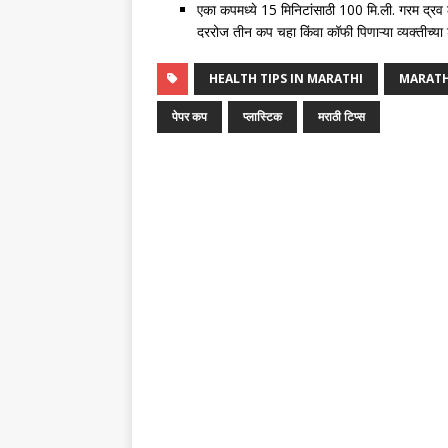
एका कपमध्ये 15 मिनिटांसाठी 100 मि.ली. गरम द्रव ठ
दररोज तीन कप चहा किंवा कॉफी पिणाऱ्या व्यक्तीच्या
HEALTH TIPS IN MARATHI
MARATH
पेपर कप
प्लास्टिक
मराठी टिप्स