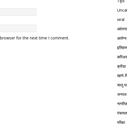
Tips
Unca
viral
आंतरराष
 browser for the next time I comment.
आरोग्य
इतिहा
करिअर
क्रीडा
खाणे-प
चालू घ
जनरल 
नागरिक
पंचाय
परिक्षा