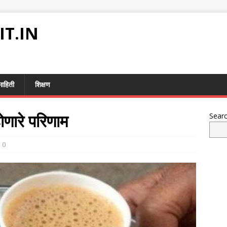
IT.IN
माहिती
शिक्षण
णारे परिणाम
Sear
0