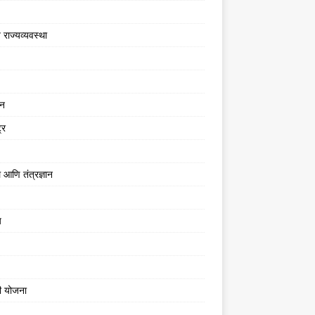
 राज्यव्यवस्था
जन
्र
 आणि तंत्रज्ञान
य
ी योजना