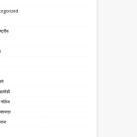
tegorized
्ट्रीय
स
िणे
डामोडी
नॉलेज
शास्त्र
तराज