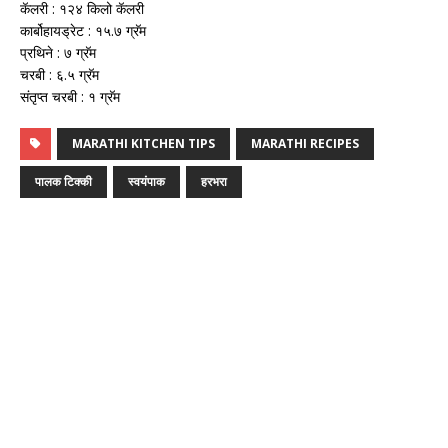
कॅलरी : १२४ किलो कॅलरी
कार्बोहायड्रेट : १५.७ ग्रॅम
प्रथिने : ७ ग्रॅम
चरबी : ६.५ ग्रॅम
संतृप्त चरबी : १ ग्रॅम
MARATHI KITCHEN TIPS
MARATHI RECIPES
पालक टिक्की
स्वयंपाक
हरभरा