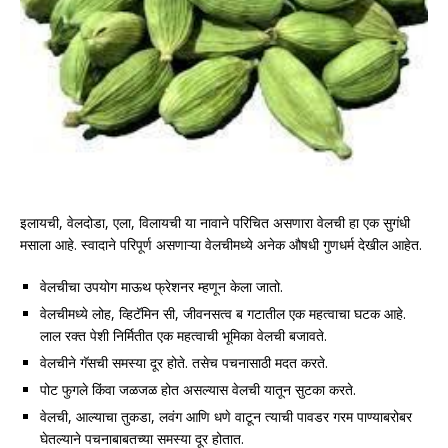
इलायची, वेलदोडा, एला, विलायची या नावाने परिचित असणारा वेलची हा एक सुगंधी
मसाला आहे. स्वादाने परिपूर्ण असणाऱ्या वेलचीमध्ये अनेक औषधी गुणधर्म देखील आहेत.
वेलचीचा उपयोग माऊथ फ्रेशनर म्हणून केला जातो.
वेलचीमध्ये लोह, व्हिटॅमिन सी, जीवनसत्व ब गटातील एक महत्वाचा घटक आहे.
लाल रक्त पेशी निर्मितीत एक महत्वाची भूमिका वेलची बजावते.
वेलचीने गॅसची समस्या दूर होते. तसेच पचनासाठी मदत करते.
पोट फुगले किंवा जळजळ होत असल्यास वेलची यातून सुटका करते.
वेलची, आल्याचा तुकडा, लवंग आणि धणे वाटून त्याची पावडर गरम पाण्याबरोबर
घेतल्याने पचनाबाबतच्या समस्या दूर होतात.