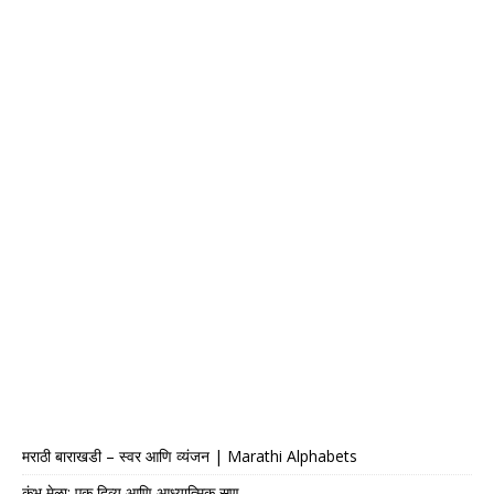
मराठी बाराखडी – स्वर आणि व्यंजन | Marathi Alphabets
कुंभ मेळा: एक दिव्य आणि आध्यात्मिक सण