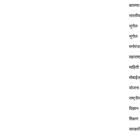
बातम्या
भारतीय
भूगोल
भूगोल
मनोरं
महाराष्ट
माहिती
मोबाईल
योजना
राष्ट्री
विज्ञान
शिक्षण
सरकार