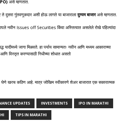
(IPO)
असे म्हणतात.
र ते दुसरा गुंतवणूकदार अशी होऊ लागते या बाजाराला
दुय्यम बाजार
असे म्हणतात.
े नवीन Issues off Securities किंवा अस्तित्वात असलेले रोखे पहिल्यांदा
ध यादीमध्ये जागा मिळवते. हा पर्याय सामान्यतः नवीन आणि मध्यम आकाराच्या
 आणि विस्तृत करण्यासाठी निधीच्या शोधात असतो
र्णय घेणे खरच कठिण आहे. मात्र जोखिम स्वीकारणे शेअर बाजारात एक सकारात्मक
INANCE UPDATES
INVESTMENTS
IPO IN MARATHI
HI
TIPS IN MARATHI