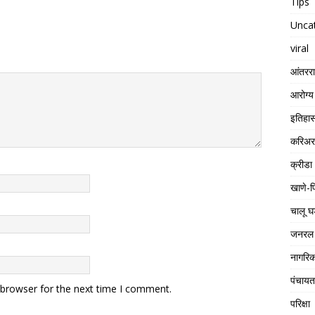
Tips
Unca
viral
आंतरराष
आरोग्य
इतिहा
करिअर
क्रीडा
खाणे-प
चालू घ
जनरल 
नागरिक
पंचाय
 browser for the next time I comment.
परिक्षा