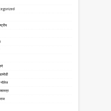
tegorized
्ट्रीय
स
िणे
डामोडी
नॉलेज
शास्त्र
तराज