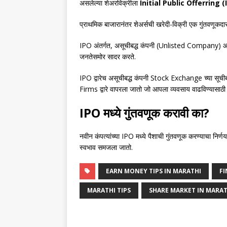
असलेल्या शेअरविक्रीला
Initial Public Offerring 
प्राथमिक बाजारानंतर शेअर्सची खरेदी-विक्री एक गुंतवणूकदा
IPO अंतर्गत, असूचीबद्ध कंपनी (Unlisted Company) आपल
जनतेसमोर सादर करते.
IPO द्वारेच असूचीबद्ध कंपनी Stock Exchange च्या सूचीबद्
Firms द्वारे वापरला जातो जो आपला व्यवसाय वाढविण्यासाठी
IPO मध्ये गुंतवणूक करावी का?
नवीन कंपत्यांच्या IPO मध्ये पैशाची गुंतवणूक करण्याचा नि
स्वभाव समजला जातो.
EARN MONEY TIPS IN MARATHI
F
MARATHI TIPS
SHARE MARKET IN MARAT