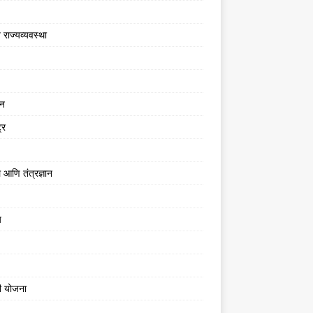
 राज्यव्यवस्था
जन
्र
 आणि तंत्रज्ञान
य
ी योजना