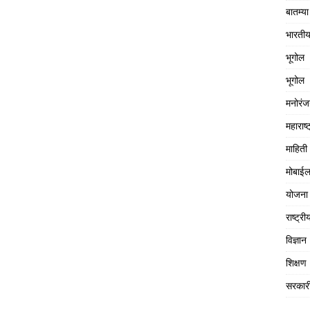
बातम्या
भारतीय
भूगोल
भूगोल
मनोरं
महाराष्ट
माहिती
मोबाईल
योजना
राष्ट्री
विज्ञान
शिक्षण
सरकार