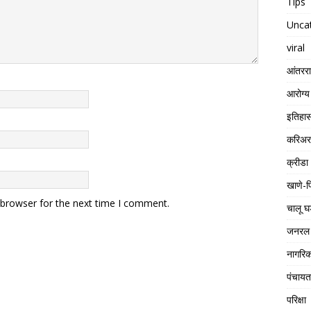
Tips
Unca
viral
आंतरराष
आरोग्य
इतिहा
करिअर
क्रीडा
खाणे-प
 browser for the next time I comment.
चालू घ
जनरल 
नागरिक
पंचाय
परिक्षा