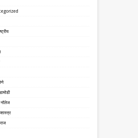
tegorized
्ट्रीय
स
िणे
डामोडी
नॉलेज
शास्त्र
तराज