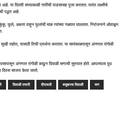
व आहे. या दिवशी संध्याकाळी गायींची पाडसासह पूजा करतात. घरांत लक्ष्मीचे
ची पद्धत आहे.
ंकू, फुले, अक्षता वाहून फुलांची माळ त्यांच्या गळ्यात घालतात. निरांजनाने ओवाळून
त.
ळे सुखी राहोत, यासाठी तिची प्रार्थना करतात. या सायंकाळपासून अंगणात रांगोळी
 दिवसापासून अंगणात रांगोळी काढून दिवाळी सणाची सुरुवात होते. आपल्याला दूध
 हा दिवस साजरा केला जातो.
ळी
दिवाळी तयारी
दीपावली
बसूबारस दिवाळी
सण