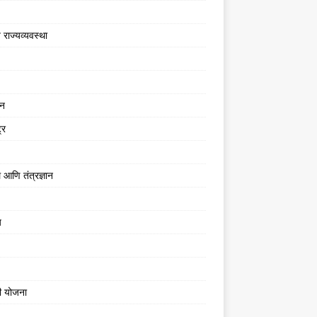
 राज्यव्यवस्था
जन
्र
 आणि तंत्रज्ञान
य
ी योजना