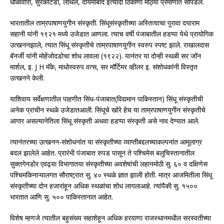
धोळावीरा, सुरकोटडा, लोथल, दायमाबाद इत्यादी ठिकाणी मोठ्या प्रमाणात सापडले.
भारतातील ताम्रपाषाणयुगीन संस्कृती. सिंधूसंस्कृतीच्या अस्तित्वाचा पुरावा दयाराम
सहानी यांनी १९२१ मध्ये उजेडात आणला. त्याच वर्षी पंजाबातील हडप्पा येथे प्रायोगिक
उत्खननझाले, त्यात सिंधू संस्कृतीचे ताम्रपाषाणयुगीन स्वरुप स्पष्ट झाले. राखालदास
बॅनर्जी यांनी मोहेंजोदडोचा शोध लावला (१९२२). यानंतर या दोन्ही स्थळी सर जॉन
मार्शल, इ. J H मॅके, माधोस्वरुप वत्स, सर मॉर्टिमर व्हीलर इ. संशोधकांनी विस्तृत
उत्खनने केली.
याशिवाय सर्वेक्षणातील पाहणीत सिंध-पंजाबात(विद्यमान पाकिस्तान) सिंधू संस्कृतीची
अनेक प्राचीन स्थळे उजेडातआली. सिंधूचे खोरे हेच या ताम्रपाषाणयुगीन संस्कृतीचे
आगार असल्यानेतिला सिंधू संस्कृती अथवा हडप्पा संस्कृती असे नाव देण्यात आले.
त्यानंतरच्या उत्खनन-संशोधनांत या संस्कृतीच्या व्याप्तीबद्दलच्याकल्पनांत आमूलाग्र
बदल झालेले आहेत. प्रारंभी पंजाबात रुपड पासून ते पश्चिमेस बलुचिस्तानातील
सुक्तगेनडोर एवढ्या विभागातया संस्कृतीच्या अवशेषांची लहानमोठी सु. ६० व दक्षिणेस
पश्चिमकिनाऱ्यालगत सौराष्ट्रात सु. ४० स्थळे ज्ञात झाली होती. मात्र आजमितीला सिंधू
संस्कृतीच्या दोन हजारांहून अधिक स्थळांचा शोध लागलाआहे. त्यांपैकी सु. १५००
भारतात आणि सु. ५०० पाकिस्तानात आहेत.
विशेष म्हणजे त्यातील बहुसंख्य सहाशेहून अधिक हरयाणा राजस्थानमधील सरस्वतीच्या