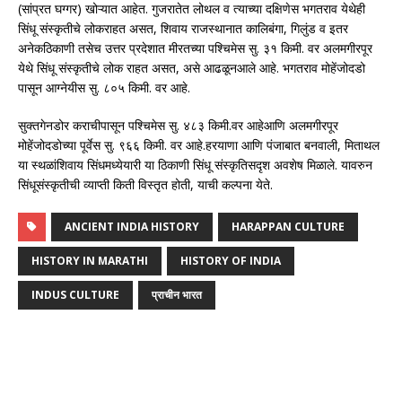
(सांप्रत घग्गर) खोऱ्यात आहेत. गुजरातेत लोथल व त्याच्या दक्षिणेस भगतराव येथेही
सिंधू संस्कृतीचे लोकराहत असत, शिवाय राजस्थानात कालिबंगा, गिलुंड व इतर
अनेकठिकाणी तसेच उत्तर प्रदेशात मीरतच्या पश्चिमेस सु. ३१ किमी. वर अलमगीरपूर
येथे सिंधू संस्कृतीचे लोक राहत असत, असे आढळूनआले आहे. भगतराव मोहेंजोदडो
पासून आग्नेयीस सु. ८०५ किमी. वर आहे.
सुक्तगेनडोर कराचीपासून पश्चिमेस सु. ४८३ किमी.वर आहेआणि अलमगीरपूर
मोहेंजोदडोच्या पूर्वेस सु. ९६६ किमी. वर आहे.हरयाणा आणि पंजाबात बनवाली, मिताथल
या स्थळांशिवाय सिंधमध्येयारी या ठिकाणी सिंधू संस्कृतिसदृश अवशेष मिळाले. यावरुन
सिंधूसंस्कृतीची व्याप्ती किती विस्तृत होती, याची कल्पना येते.
ANCIENT INDIA HISTORY
HARAPPAN CULTURE
HISTORY IN MARATHI
HISTORY OF INDIA
INDUS CULTURE
प्राचीन भारत