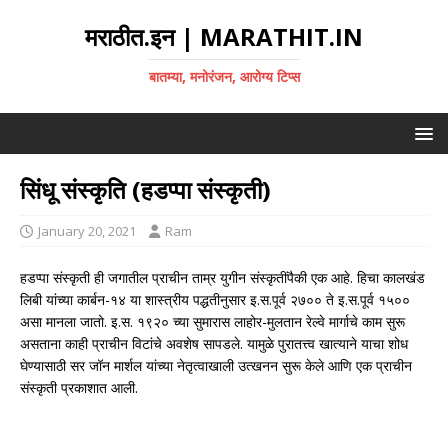
मराठीत.इन | MARATHIT.IN
बातम्या, मनोरंजन, आरोग्य टिप्स
सिंधू संस्कृति (हडप्पा संस्कृती)
January 20, 2021
Ram
हडप्पा संस्कृती ही जगातील प्राचीन ताम्र युगीन संस्कृतींपैकी एक आहे. हिचा कालखंड
लिबी यांच्या कार्बन-१४ या शास्त्रीय पद्धतीनुसार इ.स.पूर्व २७०० ते इ.स.पूर्व १५००
असा मानला जातो. इ.स. १९२० च्या सुमारास लाहोर-मुलतान रेल्वे मार्गाचे काम सुरू
असताना काही प्राचीन विटांचे अवशेष सापडले. यामुळे पुरातत्त्व खात्याने याचा शोध
घेण्यासाठी सर जॉन मार्शल यांच्या नेतृत्वाखाली उत्खनन सुरू केले आणि एक प्राचीन
संस्कृती प्रकाशात आली.